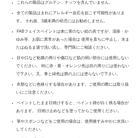
これらの製品はグルテン、ナッツを含んでいません。
全ての製品はまれにアレルギー反応を起こす可能性がありま
す。 それ故、3歳未満の幼児にはお勧めしません。
FABフェイスペイントは体に害のない絵の具ですが、湿疹・か
ゆみ等、お肌に異常があった場合は 使用を直ちに中止し、水ま
たはぬるま湯で洗い流し、専門医にご相談ください。
目や口など粘膜の周りや傷口など肌の弱い部分には使用しない
でください。 特に赤・黄・オレンジ色は目の周りには使わない
で下さい。又、青と緑色は唇の上には塗らないで下さい。
衣類などに色移りする場合があります。ご使用の際には取り扱
いにご注意ください。
ペイントしたまま日焼けすると、ペイント跡が白く残る場合が
あります。 日焼け止めなどを塗ってからご使用ください。
筆やスポンジなどをご使用の場合は、使用後すみやかに水洗い
してください。