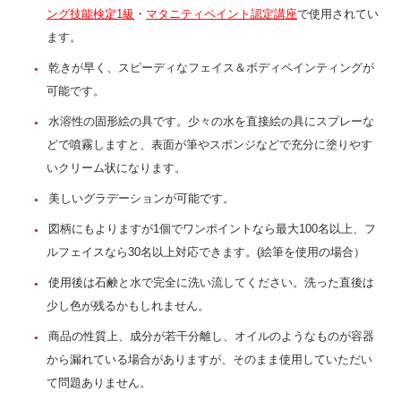
ング技能検定1級
・
マタニティペイント認定講座
で使用されてい
ます。
乾きが早く、スピーディなフェイス＆ボディペインティングが
可能です。
水溶性の固形絵の具です。少々の水を直接絵の具にスプレーな
どで噴霧しますと、表面が筆やスポンジなどで充分に塗りやす
いクリーム状になります。
美しいグラデーションが可能です。
図柄にもよりますが1個でワンポイントなら最大100名以上、フ
ルフェイスなら30名以上対応できます。(絵筆を使用の場合）
使用後は石鹸と水で完全に洗い流してください。洗った直後は
少し色が残るかもしれません。
商品の性質上、成分が若干分離し、オイルのようなものが容器
から漏れている場合がありますが、そのまま使用していただい
て問題ありません。