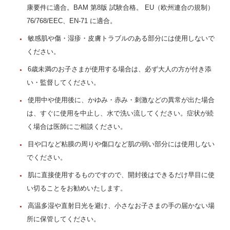
康要件に適合。BAM 第8版 試験合格。 EU（欧州連合の規制）
76/768/EEC、EN-71 に適合。
敏感肌や傷・湿疹・皮膚トラブルのある部分には使用しないで
ください。
6歳未満のお子さまが使用する場合は、必ず大人の方が付き添
い・監督してください。
使用中や使用後に、かゆみ・赤み・刺激などの異常が出た場合
は、すぐに使用を中止し、水で洗い流してください。症状が続
く場合は医師にご相談ください。
目や口など粘膜の周りや傷口など肌の弱い部分には使用しない
でください。
肌に直接使用するものですので、開封後はできるだけ早目に使
い切ることをお勧めいたします。
高温多湿や直射日光を避け、小さなお子さまの手の届かない場
所に保管してください。